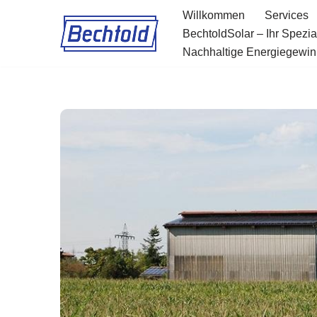
Willkommen
Services
BechtoldSolar – Ihr Spezi
Zum
Nachhaltige Energiegewinn
Inhalt
springen