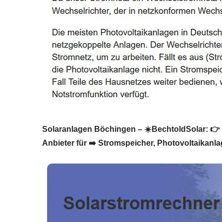
Solaranlagen Böchingen – ☀️BechtoldSolar: 👉 Ih
Anbieter für ➡️ Stromspeicher, Photovoltaikanla