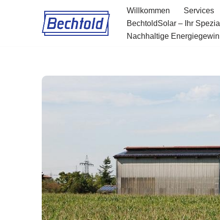
Willkommen
Services
BechtoldSolar – Ihr Spezi
Zum
Nachhaltige Energiegewinn
Inhalt
springen