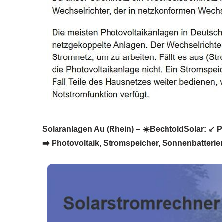
Solaranlagen Au (Rhein) – ☀️BechtoldSolar: ↙️ Ph
➡️ Photovoltaik, Stromspeicher, Sonnenbatterien