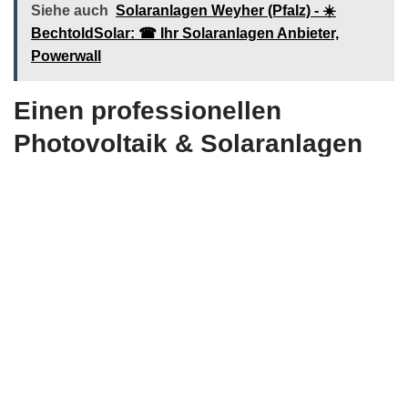
Siehe auch
Solaranlagen Weyher (Pfalz) - ☀️
BechtoldSolar: ☎ Ihr Solaranlagen Anbieter,
Powerwall
Einen professionellen
Photovoltaik & Solaranlagen
Anbieter für Sonnenbatterien
gesucht? Herzlich Willkommen
– Ebenfalls Solarstromrechner,
Dachanlagen und Photovoltaik
Anlagen offerieren wir an!
Solarstromrechner
Dachanlagen